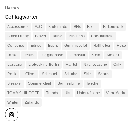
Herren
Schlagwörter
Accessoires
AJC
Bademode
BHs
Bikini
Birkenstock
Black Friday
Blazer
Bluse
Business
Cocktailkleid
Converse
Edited
Esprit
Gummistiefel
Hallhuber
Hose
Jacke
Jeans
Jogginghose
Jumpsuit
Kleid
Kleider
Lascana
Liebeskind Berlin
Mantel
Nachtwäsche
Only
Rock
s.Oliver
Schmuck
Schuhe
Shirt
Shorts
Sneaker
Sommerkleid
Sonnenbrille
Tasche
TOMMY HILFIGER
Trends
Uhr
Unterwäsche
Vero Moda
Winter
Zalando