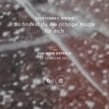
ACCESSOIRES
,
WINTER
So findest du die richtige Mütze
für dich
VON
MODE EXPERTE
23. FEBRUAR 2021