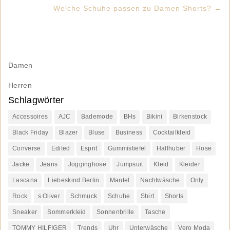
Welche Schuhe passen zu Damen Shorts?
→
Damen
Herren
Schlagwörter
Accessoires
AJC
Bademode
BHs
Bikini
Birkenstock
Black Friday
Blazer
Bluse
Business
Cocktailkleid
Converse
Edited
Esprit
Gummistiefel
Hallhuber
Hose
Jacke
Jeans
Jogginghose
Jumpsuit
Kleid
Kleider
Lascana
Liebeskind Berlin
Mantel
Nachtwäsche
Only
Rock
s.Oliver
Schmuck
Schuhe
Shirt
Shorts
Sneaker
Sommerkleid
Sonnenbrille
Tasche
TOMMY HILFIGER
Trends
Uhr
Unterwäsche
Vero Moda