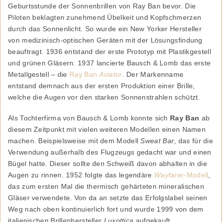
Geburtsstunde der Sonnenbrillen von Ray Ban bevor. Die
Piloten beklagten zunehmend Übelkeit und Kopfschmerzen
durch das Sonnenlicht. So wurde ein New Yorker Hersteller
von medizinisch-optischen Geräten mit der Lösungsfindung
beauftragt. 1936 entstand der erste Prototyp mit Plastikgestell
und grünen Gläsern. 1937 lancierte Bausch & Lomb das erste
Metallgestell – die
Ray Ban
Aviator
. Der Markenname
entstand demnach aus der ersten Produktion einer Brille,
welche die Augen vor den starken Sonnenstrahlen schützt.
Als Tochterfirma von Bausch & Lomb konnte sich
Ray Ban
ab
diesem Zeitpunkt mit vielen weiteren Modellen einen Namen
machen. Beispielsweise mit dem Modell
Sweat Bar
, das für die
Verwendung außerhalb des Flugzeugs gedacht war und einen
Bügel hatte. Dieser sollte den Schweiß davon abhalten in die
Augen zu rinnen. 1952 folgte das legendäre
Wayfarer
-Modell
,
das zum ersten Mal die thermisch gehärteten mineralischen
Gläser verwendete. Von da an setzte das Erfolgslabel seinen
Weg nach oben kontinuierlich fort und wurde 1999 von dem
italienischen Brillenhersteller
Luxottica
aufgekauft.