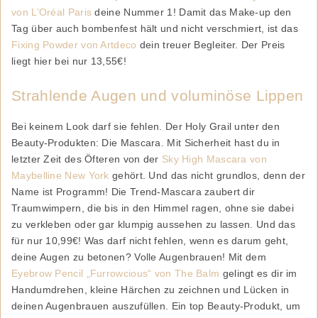
von L’Oréal Paris
deine Nummer 1! Damit das Make-up den
Tag über auch bombenfest hält und nicht verschmiert, ist das
Fixing Powder von Artdeco
dein treuer Begleiter. Der Preis
liegt hier bei nur 13,55€!
Strahlende Augen und voluminöse Lippen
Bei keinem Look darf sie fehlen. Der Holy Grail unter den
Beauty-Produkten: Die Mascara. Mit Sicherheit hast du in
letzter Zeit des Öfteren von der
Sky High Mascara von
Maybelline New York
gehört. Und das nicht grundlos, denn der
Name ist Programm! Die Trend-Mascara zaubert dir
Traumwimpern, die bis in den Himmel ragen, ohne sie dabei
zu verkleben oder gar klumpig aussehen zu lassen. Und das
für nur 10,99€! Was darf nicht fehlen, wenn es darum geht,
deine Augen zu betonen? Volle Augenbrauen! Mit dem
Eyebrow Pencil „Furrowcious“ von The Balm
gelingt es dir im
Handumdrehen, kleine Härchen zu zeichnen und Lücken in
deinen Augenbrauen auszufüllen. Ein top Beauty-Produkt, um