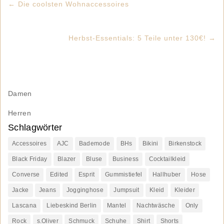
←
Die coolsten Wohnaccessoires
Herbst-Essentials: 5 Teile unter 130€!
→
Damen
Herren
Schlagwörter
Accessoires
AJC
Bademode
BHs
Bikini
Birkenstock
Black Friday
Blazer
Bluse
Business
Cocktailkleid
Converse
Edited
Esprit
Gummistiefel
Hallhuber
Hose
Jacke
Jeans
Jogginghose
Jumpsuit
Kleid
Kleider
Lascana
Liebeskind Berlin
Mantel
Nachtwäsche
Only
Rock
s.Oliver
Schmuck
Schuhe
Shirt
Shorts