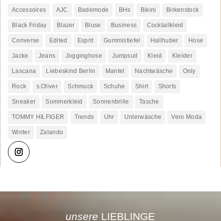
Accessoires
AJC
Bademode
BHs
Bikini
Birkenstock
Black Friday
Blazer
Bluse
Business
Cocktailkleid
Converse
Edited
Esprit
Gummistiefel
Hallhuber
Hose
Jacke
Jeans
Jogginghose
Jumpsuit
Kleid
Kleider
Lascana
Liebeskind Berlin
Mantel
Nachtwäsche
Only
Rock
s.Oliver
Schmuck
Schuhe
Shirt
Shorts
Sneaker
Sommerkleid
Sonnenbrille
Tasche
TOMMY HILFIGER
Trends
Uhr
Unterwäsche
Vero Moda
Winter
Zalando
unsere
LIEBLINGE