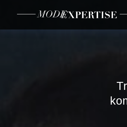
T
kom