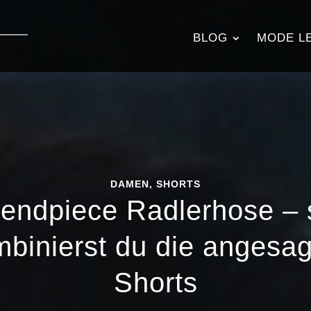
BLOG
MODE L
DAMEN
,
SHORTS
rendpiece Radlerhose – 
binierst du die angesa
Shorts