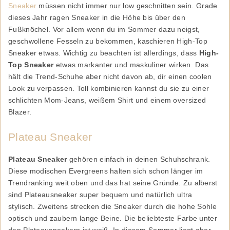
Sneaker
müssen nicht immer nur low geschnitten sein. Grade
dieses Jahr ragen Sneaker in die Höhe bis über den
Fußknöchel. Vor allem wenn du im Sommer dazu neigst,
geschwollene Fesseln zu bekommen, kaschieren High-Top
Sneaker etwas. Wichtig zu beachten ist allerdings, dass
High-
Top Sneaker
etwas markanter und maskuliner wirken. Das
hält die Trend-Schuhe aber nicht davon ab, dir einen coolen
Look zu verpassen. Toll kombinieren kannst du sie zu einer
schlichten Mom-Jeans, weißem Shirt und einem oversized
Blazer.
Plateau Sneaker
Plateau Sneaker
gehören einfach in deinen Schuhschrank.
Diese modischen Evergreens halten sich schon länger im
Trendranking weit oben und das hat seine Gründe. Zu alberst
sind Plateausneaker super bequem und natürlich ultra
stylisch. Zweitens strecken die Sneaker durch die hohe Sohle
optisch und zaubern lange Beine. Die beliebteste Farbe unter
den Plateausneakern ist weiß. In diesem Sommer liegt aber