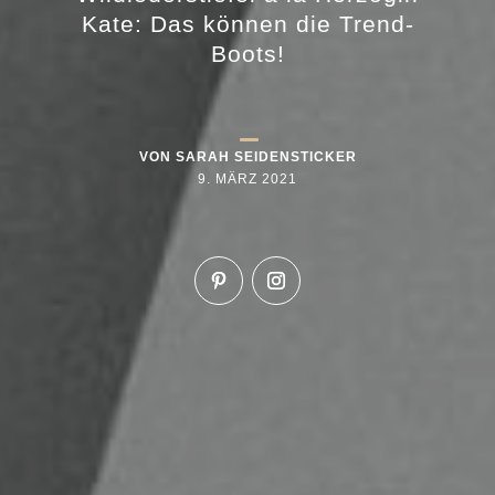
Kate: Das können die Trend-
Boots!
VON
SARAH SEIDENSTICKER
9. MÄRZ 2021