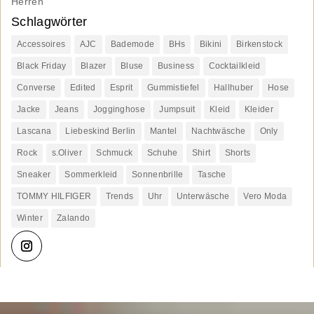
Herren
Schlagwörter
Accessoires
AJC
Bademode
BHs
Bikini
Birkenstock
Black Friday
Blazer
Bluse
Business
Cocktailkleid
Converse
Edited
Esprit
Gummistiefel
Hallhuber
Hose
Jacke
Jeans
Jogginghose
Jumpsuit
Kleid
Kleider
Lascana
Liebeskind Berlin
Mantel
Nachtwäsche
Only
Rock
s.Oliver
Schmuck
Schuhe
Shirt
Shorts
Sneaker
Sommerkleid
Sonnenbrille
Tasche
TOMMY HILFIGER
Trends
Uhr
Unterwäsche
Vero Moda
Winter
Zalando