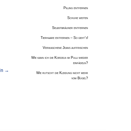
Pilling entfernen
Schuhe weiten
Selbstbräuner entfernen
Tierhaare entfernen – So geht’s!
Verwaschene Jeans auffrischen
Wie kann ich die Kordeln im Pulli wieder
einfädeln?
ln
→
Wie rutscht die Kleidung nicht mehr
vom Bügel?