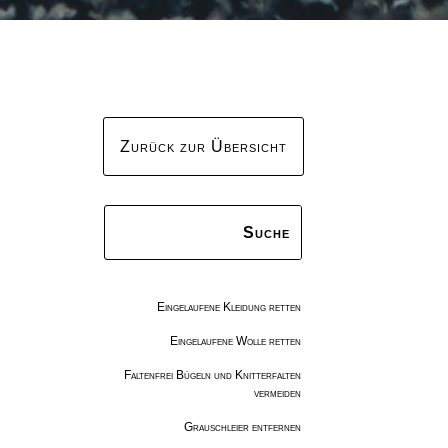
Zurück zur Übersicht
Eingelaufene Kleidung retten
Eingelaufene Wolle retten
Faltenfrei Bügeln und Knitterfalten
vermeiden
Grauschleier entfernen