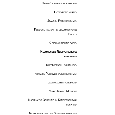
Harte Schuhe weich machen
Hosenbeine kürzen
Jeans in Form bekommen
Kleidung faltenfrei bekommen ohne
Bügeln
Kleidung richtig falten
Klemmenden Reißverschluss
reparieren
Klettverschluss reinigen
Kratzige Pullover weich bekommen
Laufmaschen vorbeugen
Marie-Kondo-Methode
Nachhaltig Ordnung im Kleiderschrank
schaffen
Nicht mehr aus den Schuhen rutschen