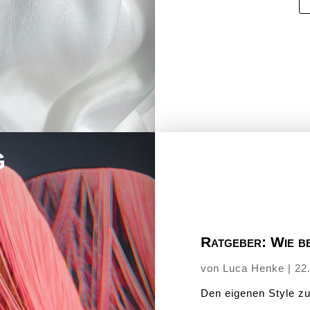
g
Ratgeber: Wie b
von
Luca Henke
|
22
Den eigenen Style zu 