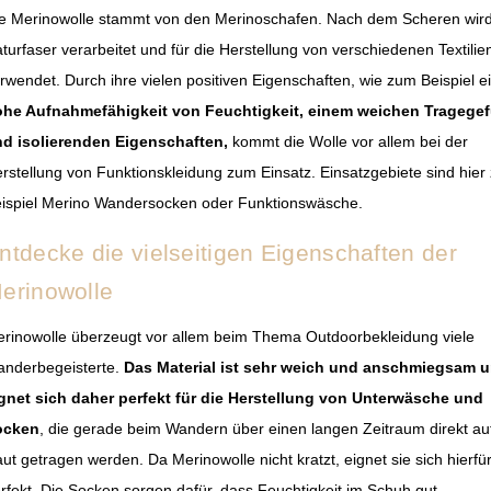
e Merinowolle stammt von den Merinoschafen. Nach dem Scheren wird
turfaser verarbeitet und für die Herstellung von verschiedenen Textilie
rwendet. Durch ihre vielen positiven Eigenschaften, wie zum Beispiel e
he Aufnahmefähigkeit von Feuchtigkeit, einem weichen Tragegef
d isolierenden Eigenschaften,
kommt die Wolle vor allem bei der
rstellung von Funktionskleidung zum Einsatz. Einsatzgebiete sind hier
ispiel Merino Wandersocken oder Funktionswäsche.
ntdecke die vielseitigen Eigenschaften der
erinowolle
rinowolle überzeugt vor allem beim Thema Outdoorbekleidung viele
nderbegeisterte.
Das Material ist sehr weich und anschmiegsam 
gnet sich daher perfekt für die Herstellung von Unterwäsche und
ocken
, die gerade beim Wandern über einen langen Zeitraum direkt au
ut getragen werden. Da Merinowolle nicht kratzt, eignet sie sich hierfü
rfekt. Die Socken sorgen dafür, dass Feuchtigkeit im Schuh gut