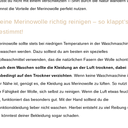
sst du nicht mit einem verschwitzten T-Shirt durch die Natur wandern
nnst die Vorteile der Merinowolle perfekt nutzen.
eine Merinowolle richtig reinigen – so klappt’
estimmt!
rinowolle sollte stets bei niedrigen Temperaturen in der Waschmaschi
waschen werden. Dazu solltest du am besten ein spezielles
llwaschmittel verwenden, das die natürlichen Fasern der Wolle schont
ch dem Waschen sollte die Kleidung an der Luft trocknen, dabei
bedingt auf den Trockner verzichten
. Wenn keine Waschmaschine 
r Nähe ist, genügt es, die Kleidung aus Merinowolle zu lüften. So nutzt
e Fähigkeit der Wolle, sich selbst zu reinigen. Wenn die Luft etwas feuc
t, funktioniert das besonders gut. Mit der Hand solltest du die
nktionskleidung lieber nicht waschen. Hierbei entsteht zu viel Reibung
 könntest deiner Bekleidung sogar schaden.