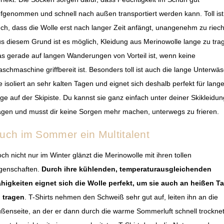
fgenommen und schnell nach außen transportiert werden kann. Toll ist
ch, dass die Wolle erst nach langer Zeit anfängt, unangenehm zu riec
s diesem Grund ist es möglich, Kleidung aus Merinowolle lange zu tra
s gerade auf langen Wanderungen von Vorteil ist, wenn keine
schmaschine griffbereit ist. Besonders toll ist auch die lange Unterwä
e isoliert an sehr kalten Tagen und eignet sich deshalb perfekt für lang
ge auf der Skipiste. Du kannst sie ganz einfach unter deiner Skikleidun
agen und musst dir keine Sorgen mehr machen, unterwegs zu frieren.
uch im Sommer ein Multitalent
ch nicht nur im Winter glänzt die Merinowolle mit ihren tollen
genschaften.
Durch ihre kühlenden, temperaturausgleichenden
higkeiten eignet sich die Wolle perfekt, um sie auch an heißen T
 tragen
. T-Shirts nehmen den Schweiß sehr gut auf, leiten ihn an die
ßenseite, an der er dann durch die warme Sommerluft schnell trocknet