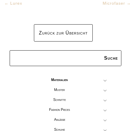
←
Lurex
Microfaser
→
Zurück zur Übersicht
Materialien
Muster
Schnitte
Fashion Pieces
Anlässe
Schuhe