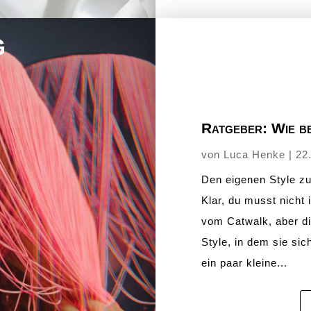
g
Ratgeber: Wie b
von
Luca Henke
|
22
Den eigenen Style zu 
Klar, du musst nicht 
vom Catwalk, aber d
Style, in dem sie si
ein paar kleine...