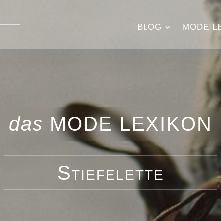
BLOG
MODE L
das
MODE LEXIKON
Stiefelette