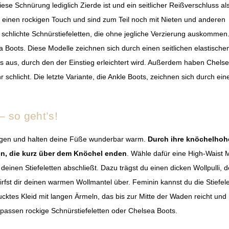
ese Schnürung lediglich Zierde ist und ein seitlicher Reißverschluss al
ft einen rockigen Touch und sind zum Teil noch mit Nieten und anderen
v schlichte Schnürstiefeletten, die ohne jegliche Verzierung auskommen
ea Boots. Diese Modelle zeichnen sich durch einen seitlichen elastische
s aus, durch den der Einstieg erleichtert wird. Außerdem haben Chels
 schlicht. Die letzte Variante, die Ankle Boots, zeichnen sich durch ein
– so geht’s!
n Tagen und halten deine Füße wunderbar warm.
Durch ihre knöchelhoh
en, die kurz über dem Knöchel enden
. Wähle dafür eine High-Waist
 deinen Stiefeletten abschließt. Dazu trägst du einen dicken Wollpulli, 
irfst dir deinen warmen Wollmantel über. Feminin kannst du die Stiefel
cktes Kleid mit langen Ärmeln, das bis zur Mitte der Waden reicht und
 passen rockige Schnürstiefeletten oder Chelsea Boots.