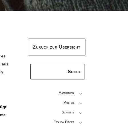
Zurück zur Übersicht
t es
n aus
in
Materialien
Muster
fügt
Schnitte
ante
Fashion Pieces